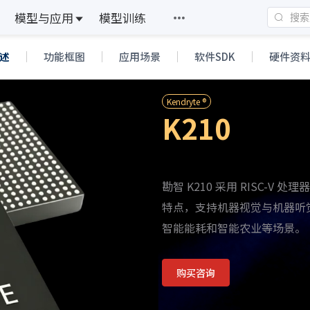
模型与应用
模型训练
述
功能框图
应用场景
软件SDK
硬件资
Kendryte ®
K210
勘智 K210 采用 RISC-V
特点，支持机器视觉与机器听
智能能耗和智能农业等场景。
购买咨询