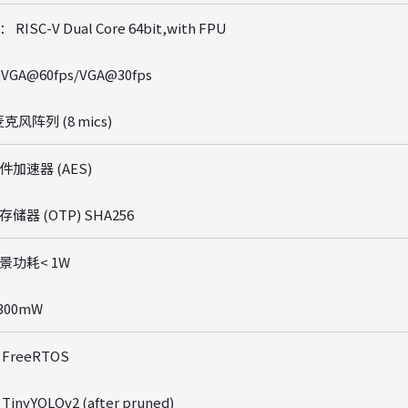
ISC-V Dual Core 64bit,with FPU
GA@60fps/VGA@30fps
克风阵列 (8 mics)
加速器 (AES)
器 (OTP) SHA256
景功耗< 1W
300mW
reeRTOS
nyYOLOv2 (after pruned)