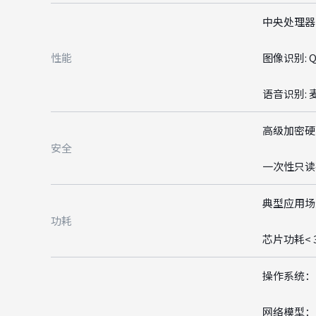
中央处理器： R
性能
图像识别: QV
语音识别: 麦
高级加密硬件
安全
一次性只读存储
典型应用场
功耗
芯片功耗< 
操作系统： F
网络模型： Ti