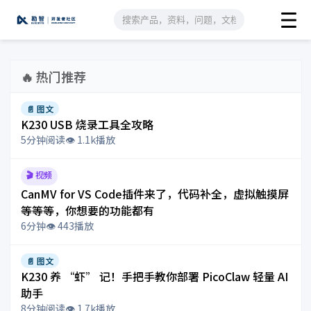
🔥 热门推荐
📄 图文
K230 USB 烧录工具全攻略
5分钟阅读
👁️ 1.1k播放
🎬 视频
CanMV for VS Code插件来了，代码补全，虚拟触摸屏
等等等，你想要的功能都有
6分钟
👁️ 443播放
📄 图文
K230 养 “虾” 记！手把手教你部署 PicoClaw 轻量 AI
助手
8分钟阅读
👁️ 1.7k播放