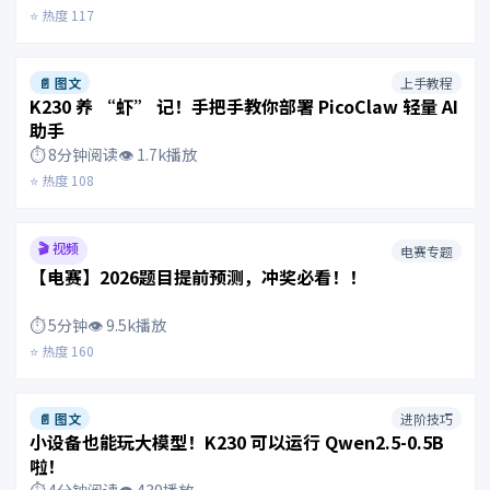
⭐ 热度 117
📄 图文
上手教程
K230 养 “虾” 记！手把手教你部署 PicoClaw 轻量 AI
助手
⏱️ 8分钟阅读
👁️ 1.7k播放
⭐ 热度 108
🎬 视频
电赛专题
【电赛】2026题目提前预测，冲奖必看！！
⏱️ 5分钟
👁️ 9.5k播放
⭐ 热度 160
📄 图文
进阶技巧
小设备也能玩大模型！K230 可以运行 Qwen2.5-0.5B
啦！