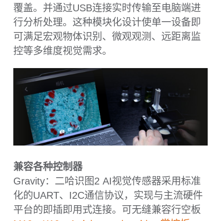
应用场景
隔空指令，一“手”掌控
厌倦了键盘与手柄？Gravity：二哈识图2 AI
视觉传感器让手成为真正的“魔法棒”。无需依
赖传统键盘或手柄设备，凭借全新的手势识
别与人体关键点识别，轻松实现隔空控物、
指挥机器人或畅玩体感游戏，赋予万物“看懂”
你指令的能力。为智能交互提供更直观、更
自由的操作方式。
大模型赋能，不止看清，更能“看懂”
Gravity：二哈识图2 AI视觉传感器突破传统
识别边界，深度融合大模型认知能力，不仅
能精准识别物体，更能深度理解场景内容并
生成专业分析。结合大模型的智慧，二哈识