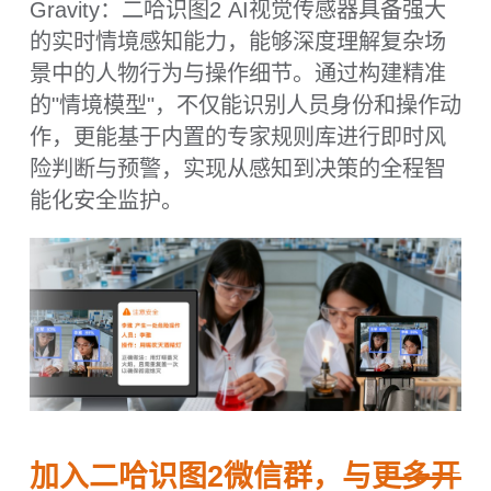
连接与扩展
WiFi：2.4GHz WiFi 6 （插卡式）
扩展存储：TF卡槽 x 1
输入与输出
麦克风：电容硅麦克风
扬声器：1W音腔喇叭
电气特性
工作电压：3.3-5V
功耗：1.5-3W
物理特性
尺寸：70 * 58 * 19mm
重量：90g
接口：Type-C 、4Pin Gravity、
TF卡槽
尺寸：70 * 58 * 19mm