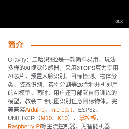
简介
Gravity：二哈识图2是一款简单易用、玩法
多样的AI视觉传感器，采用6TOPS算力专用
AI芯片，预置人脸识别、目标检测、物体分
类、姿态识别、实例分割等20余种开机即用
的AI模型。同时，用户还可部署自行训练的
模型，教会二哈识图识别任意目标物体。完
美兼容
Arduino
、
micro:bit
、ESP32、
UNIHIKER（
M10
、
K10
）、
掌控板
、
Raspberry Pi
等主流控制器，为智能机器
人、工业自动化、教育科研等多元场景提供
多才多艺的视觉解决方案。
6 TOPS 强劲算力，搭配强大硬件配置