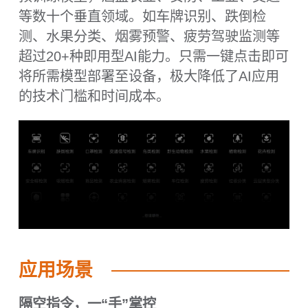
加入二哈识图2​微信群，与更多开
发者，共创AI视觉新玩法​
为了释放手中6TOPS算力的全部潜能！创建
了二哈识图2开发者​专属交流微信群阵地，无
论是探索模型广场的预置模型，还是部署自
训练算法、玩转MCP与大模型联动，这里都
能找到灵感与答案。
2步入群方式：​​
​​扫码下图二维码，添加DFRobot官方商城客
服微信​​；
​​添加时请备注：二哈识图2​
温馨提示：人工审核入群，过滤广告骚扰，
确保社群纯净。请放心添加。