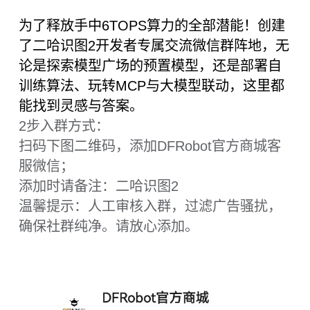
相关文档
产品维库
官方网站
配送清单
二哈识图 2（HUSKYLENS 2） x1
M3螺丝 x6
M3螺母 x6
固定支架 x1
加高支架 x1
Gravity：4P传感器连接线（30cm） x1
双头PH2.0-4P硅胶线（20cm）x1
电源转接板 x1