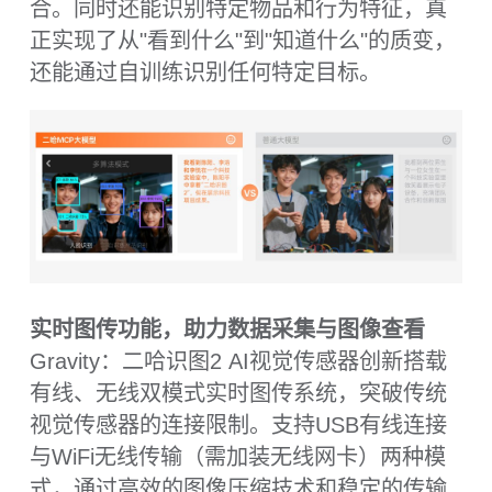
行分析处理。这种模块化设计使单一设备即
可满足宏观物体识别、微观观测、远距离监
控等多维度视觉需求。
兼容各种控制器
Gravity：二哈识图2 AI视觉传感器采用标准
化的UART、I2C通信协议，实现与主流硬件
平台的即插即用式连接。可无缝兼容行空板
M10
、
K10
、
Arduino
、
micro:bit
、
掌控板
、
树莓派
等各类开发平台，通过统一的接口规
范打破硬件生态壁垒，为用户提供最大程度
的连接灵活性。