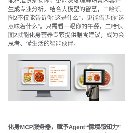
技术规格
性能
处理器：Kendryte K230 双核
1.6GHz
算力：6TOPS
内存：1GB LPDDR4
硬盘：8GB EMMC
视觉与交互
图像传感器：GC2093，200万像
素，1/2.9"，60FPS
屏幕：2.4寸 IPS (640 * 480)，全
贴合电容触摸
按键 x 1
补光灯 x 2
RGB指示灯 x 1