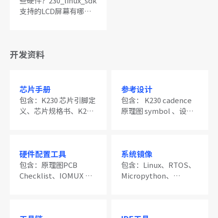
些硬件？230_linux_sdk
支持的LCD屏幕有哪
些？k230_linux_sdk支
持的摄像头支持型号有
哪些？k230 linux sdk版
开发资料
本说明
芯片手册
参考设计
包含：K230 芯片引脚定
包含： K230 cadence
义、芯片规格书、K230
原理图 symbol 、设计
技术参考手册、K230 硬
资料、开发板位号图文
件设计指南文档
件、原理图
硬件配置工具
系统镜像
包含：原理图PCB
包含：Linux、RTOS、
Checklist、IOMUX 配
Micropython、
置工具、OPT配置工
Linux+RTOS
具、 MIPI DSI
Configure Generator