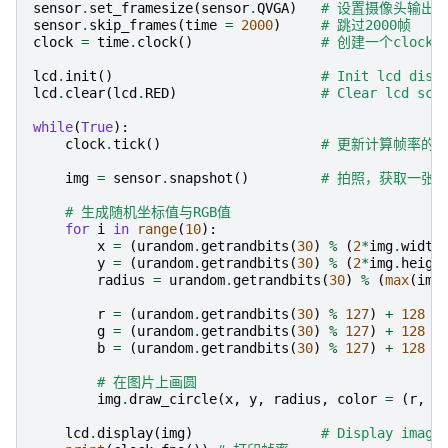
sensor
.
set_framesize
(
sensor
.
QVGA
)
# 设置摄像头输出大小为
sensor
.
skip_frames
(
time
=
2000
)
# 跳过2000帧
clock
=
time
.
clock
()
# 创建一个cloc
lcd
.
init
()
# Init lcd disp
lcd
.
clear
(
lcd
.
RED
)
# Clear lcd scr
while
(
True
):
clock
.
tick
()
# 更新计算帧率的cl
img
=
sensor
.
snapshot
()
# 拍照，获取一张
# 生成随机坐标值与RGB值
for
i
in
range
(
10
):
x
=
(
urandom
.
getrandbits
(
30
)
%
(
2
*
img
.
width
y
=
(
urandom
.
getrandbits
(
30
)
%
(
2
*
img
.
heigh
radius
=
urandom
.
getrandbits
(
30
)
%
(
max
(
img
r
=
(
urandom
.
getrandbits
(
30
)
%
127
)
+
128
g
=
(
urandom
.
getrandbits
(
30
)
%
127
)
+
128
b
=
(
urandom
.
getrandbits
(
30
)
%
127
)
+
128
# 在图片上画圆
img
.
draw_circle
(
x
,
y
,
radius
,
color
=
(
r
,
g
lcd
.
display
(
img
)
# Display image