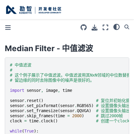
Median Filter - 中值滤波
# 中值滤波
#
# 这个例子展示了中值滤波。中值滤波用其NxN邻域的中位数替换
# 留边缘的同时去除图像中的噪声是很好的。
import
sensor
,
image
,
time
sensor
.
reset
()
# 复位并初始化摄
sensor
.
set_pixformat
(
sensor
.
RGB565
)
# 设置摄像头输出格式
sensor
.
set_framesize
(
sensor
.
QQVGA
)
# 设置摄像头输出大小为
sensor
.
skip_frames
(
time
=
2000
)
# 跳过2000帧
clock
=
time
.
clock
()
# 创建一个cloc
while
(
True
):