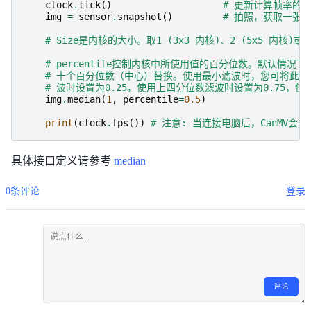
clock
.
tick
()
# 更新计算帧率的cl
img
=
sensor
.
snapshot
()
# 拍照，获取一张
# Size是内核的大小。取1 (3x3 内核)、2 (5x5 内核)
# percentile控制内核中所使用值的百分位数。默认情
# 十个百分位数（中心）替换。使用最小滤波时，您可将此值
# 波时设置为0.25，使用上四分位数滤波时设置为0.75，
img
.
median
(
1
,
percentile
=
0.5
)
print
(
clock
.
fps
())
# 注意: 当连接电脑后，CanMV
具体接口定义请参考
median
0条评论
登录
评论