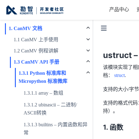
产品中心
搜索
+
Ctrl
K
CanMV
文档
CanMV
上手使用
CanMV
例程讲解
ustruc
CanMV API
手册
该模块实现了相
Python
标准库和
档：
struct
.
Micropython
标准微库
支持的大小/字节
array – 数组
支持的格式代码
ubinascii – 二进制/
持）。
ASCII转换
builtins – 内置函数和异
函数
常