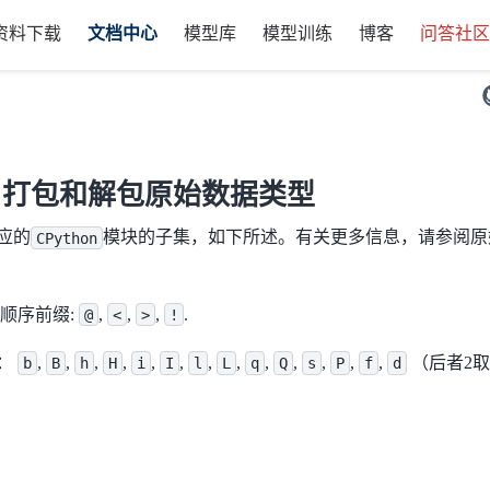
资料下载
文档中心
模型库
模型训练
博客
问答社
t – 打包和解包原始数据类型
应的
模块的子集，如下所述。有关更多信息，请参阅原始C
CPython
顺序前缀:
,
,
,
.
@
<
>
!
：
,
,
,
,
,
,
,
,
,
,
,
,
,
（后者2
b
B
h
H
i
I
l
L
q
Q
s
P
f
d