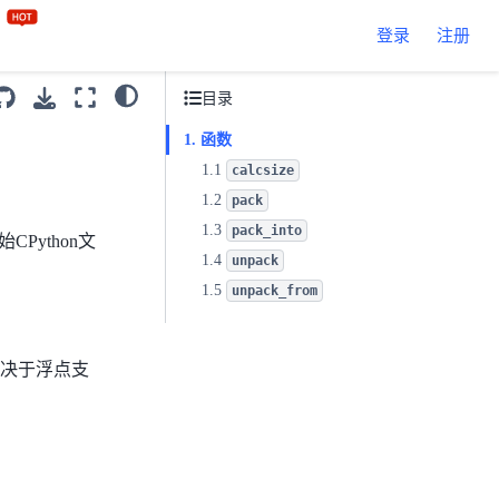
区
登录
注册
目录
函数
calcsize
pack
pack_into
Python文
unpack
unpack_from
取决于浮点支