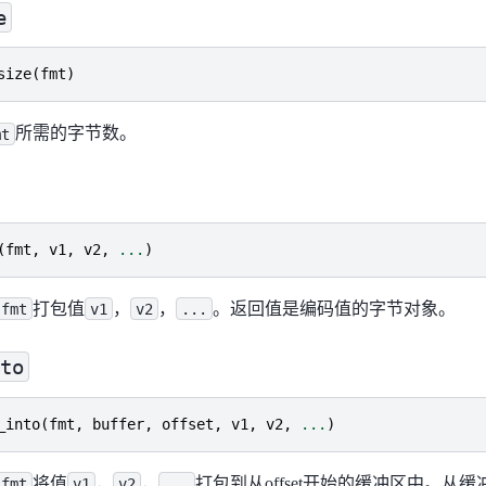
e
size
(
fmt
)
所需的字节数。
mt
(
fmt
,
v1
,
v2
,
...
)
打包值
，
，
。返回值是编码值的字节对象。
fmt
v1
v2
...
to
_into
(
fmt
,
buffer
,
offset
,
v1
,
v2
,
...
)
将值
，
，
打包到从offset开始的缓冲区中。从
fmt
v1
v2
...