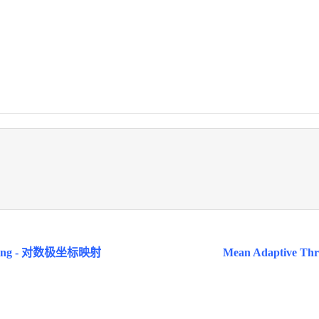
pping - 对数极坐标映射
Mean Adaptive Thr
嘉楠 | 京ICP备2025124317号 | 京公网安备11010802045870号.