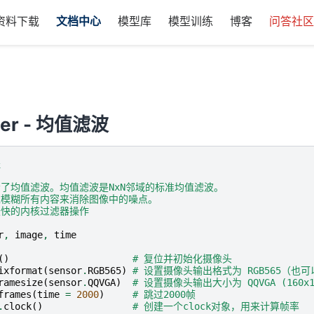
资料下载
文档中心
模型库
模型训练
博客
问答社
lter - 均值滤波
程
示了均值滤波。均值滤波是NxN邻域的标准均值滤波。
过模糊所有内容来消除图像中的噪点。
最快的内核过滤器操作
r
,
image
,
time
()
# 复位并初始化摄像头
ixformat
(
sensor
.
RGB565
)
# 设置摄像头输出格式为 RGB565（也可以
ramesize
(
sensor
.
QQVGA
)
# 设置摄像头输出大小为 QQVGA (160x1
frames
(
time
=
2000
)
# 跳过2000帧
.
clock
()
# 创建一个clock对象，用来计算帧率