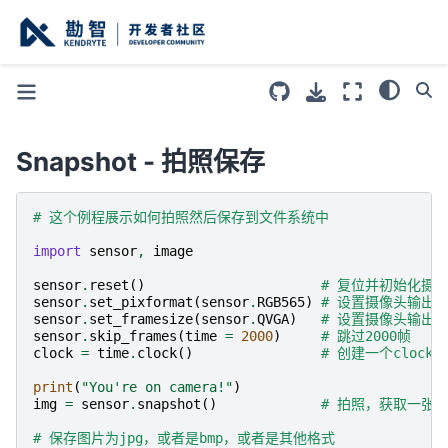
Snapshot - 拍照保存
# 这个例程展示如何拍照然后保存到文件系统中
import
sensor
,
image
sensor
.
reset
()
# 复位并初始化摄
sensor
.
set_pixformat
(
sensor
.
RGB565
)
# 设置摄像头输出格式
sensor
.
set_framesize
(
sensor
.
QVGA
)
# 设置摄像头输出大小为
sensor
.
skip_frames
(
time
=
2000
)
# 跳过2000帧
clock
=
time
.
clock
()
# 创建一个cloc
print
(
"You're on camera!"
)
img
=
sensor
.
snapshot
()
# 拍照，获取一张
# 保存图片为jpg，或者是bmp，或者是其他格式