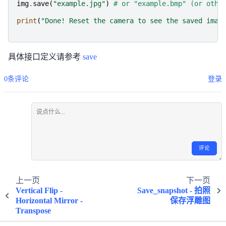
img
.
save
(
"example.jpg"
)
# or "example.bmp" (or othe
print
(
"Done! Reset the camera to see the saved imag
具体接口定义请参考
save
0条评论
登录
评论
上一页
下一页
Vertical Flip -
Save_snapshot - 拍照
Horizontal Mirror -
保存浮雕图
Transpose