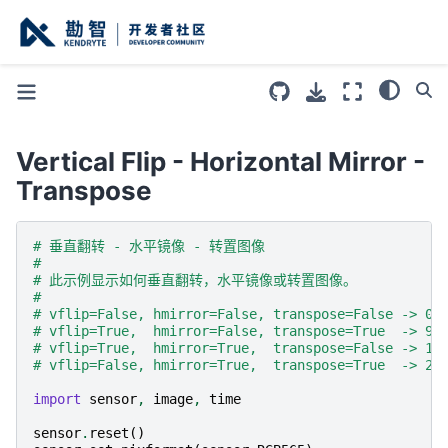
Vertical Flip - Horizontal Mirror -
Transpose
# 垂直翻转 - 水平镜像 - 转置图像
#
# 此示例显示如何垂直翻转，水平镜像或转置图像。
#
# vflip=False, hmirror=False, transpose=False -> 0 
# vflip=True,  hmirror=False, transpose=True  -> 90
# vflip=True,  hmirror=True,  transpose=False -> 18
# vflip=False, hmirror=True,  transpose=True  -> 27
import
sensor
,
image
,
time
sensor
.
reset
()