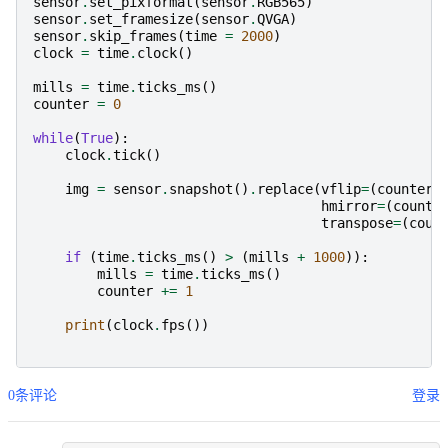
sensor
.
set_pixformat
(
sensor
.
RGB565
)
sensor
.
set_framesize
(
sensor
.
QVGA
)
sensor
.
skip_frames
(
time
=
2000
)
clock
=
time
.
clock
()
mills
=
time
.
ticks_ms
()
counter
=
0
while
(
True
):
clock
.
tick
()
img
=
sensor
.
snapshot
()
.
replace
(
vflip
=
(
counter
/
hmirror
=
(
counte
transpose
=
(
coun
if
(
time
.
ticks_ms
()
>
(
mills
+
1000
)):
mills
=
time
.
ticks_ms
()
counter
+=
1
print
(
clock
.
fps
())
0条评论
登录