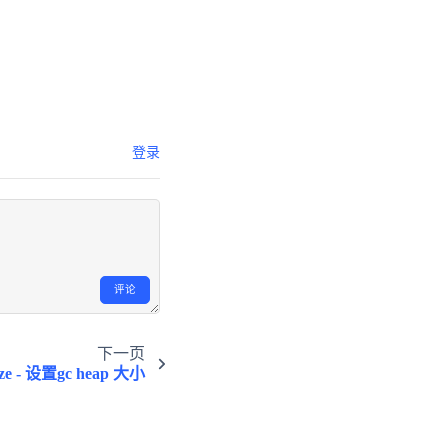
登录
评论
下一页
size - 设置gc heap 大小