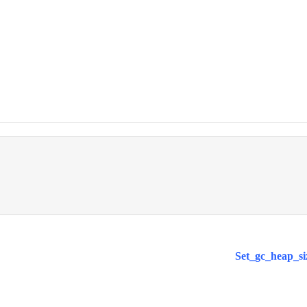
Set_gc_heap_
嘉楠 | 京ICP备2025124317号 | 京公网安备11010802045870号.