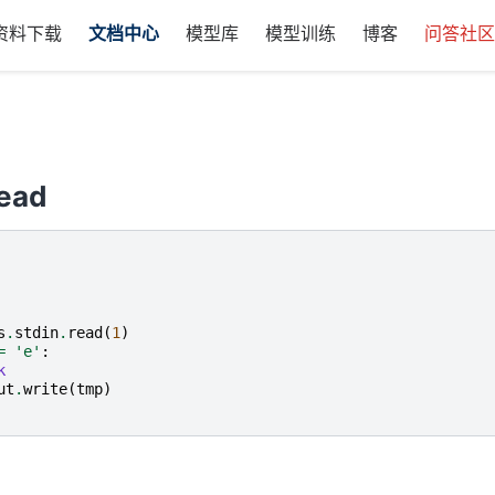
资料下载
文档中心
模型库
模型训练
博客
问答社
Read
s
.
stdin
.
read
(
1
)
=
'e'
:
k
ut
.
write
(
tmp
)