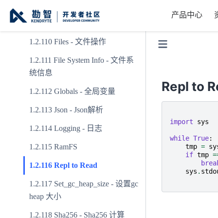
FPIOA 管理
产品中心
CRC16 - CRC16 计算
Files - 文件操作
File System Info - 文件系
统信息
Repl to 
Globals - 全局变量
Json - Json解析
import
sys
Logging - 日志
while
True
:
RamFS
tmp
=
sy
if
tmp
=
brea
Repl to Read
sys
.
stdo
Set_gc_heap_size - 设置gc
heap 大小
Sha256 - Sha256 计算