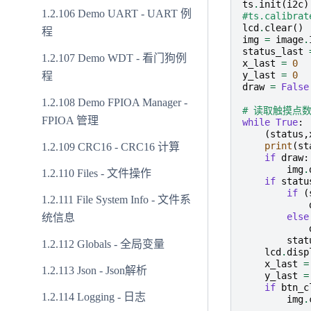
ts
.
init
(
i2c
)
Demo UART - UART 例
#ts.calibra
lcd
.
clear
()
程
img
=
image
.
status_last
Demo WDT - 看门狗例
x_last
=
0
y_last
=
0
程
draw
=
False
Demo FPIOA Manager -
# 读取触摸点
FPIOA 管理
while
True
:
(
status
,
print
(
st
CRC16 - CRC16 计算
if
draw
:
img
.
Files - 文件操作
if
statu
if
(
File System Info - 文件系
else
统信息
stat
Globals - 全局变量
lcd
.
disp
x_last
=
Json - Json解析
y_last
=
if
btn_c
Logging - 日志
img
.