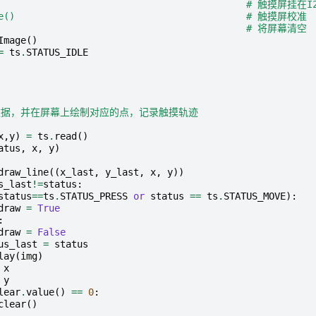
# 触摸屏挂在I2
te()                                         # 触摸屏校准
# 将屏幕清空
Image
()
=
ts
.
STATUS_IDLE
数据，并在屏幕上绘制对应的点，记录触摸轨迹
x
,
y
)
=
ts
.
read
()
atus
,
x
,
y
)
draw_line
((
x_last
,
y_last
,
x
,
y
))
s_last
!=
status
:
status
==
ts
.
STATUS_PRESS
or
status
==
ts
.
STATUS_MOVE
):
draw
=
True
:
draw
=
False
us_last
=
status
lay
(
img
)
x
y
lear
.
value
()
==
0
:
clear
()