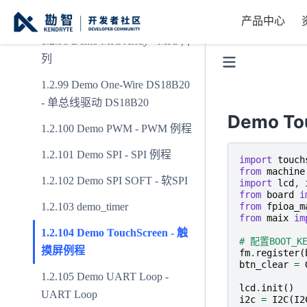
Demo LCD - LCD 例程
产品中心
Demo MIC Array - MIC 阵
列
Demo One-Wire DS18B20
- 单总线驱动 DS18B20
Demo T
Demo PWM - PWM 例程
Demo SPI - SPI 例程
import
touch
from
machine
Demo SPI SOFT - 软SPI
import
lcd
,
from
board
i
demo_timer
from
fpioa_m
from
maix
im
Demo TouchScreen - 触
# 配置BOOT_
摸屏例程
fm
.
register
(
btn_clear
=
Demo UART Loop -
lcd
.
init
()
UART Loop
i2c
=
I2C
(
I2