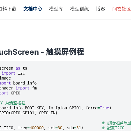
资料下载
文档中心
模型库
模型训练
博客
问答社
ouchScreen - 触摸屏例程
screen
as
ts
import
I2C
image
mport
board_info
anager
import
fm
port
GPIO
KEY 为清空按钮
board_info
.
BOOT_KEY
,
fm
.
fpioa
.
GPIO1
,
force
=
True
)
GPIO
(
GPIO
.
GPIO1
,
GPIO
.
IN
)
# 初始化屏幕
C
.
I2C0
,
freq
=
400000
,
scl
=
30
,
sda
=
31
)
# 配置I2C0