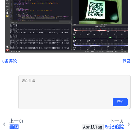
0条评论
登录
评论
上一页
下一页
画图
标记追踪
AprilTag