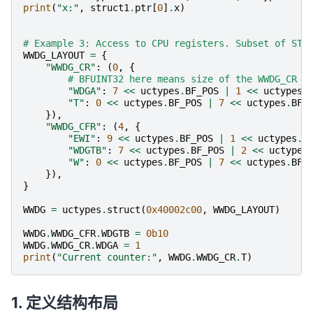
print
(
"x:"
,
struct1
.
ptr
[
0
]
.
x
)
# Example 3: Access to CPU registers. Subset of STM
WWDG_LAYOUT
=
{
"WWDG_CR"
:
(
0
,
{
# BFUINT32 here means size of the WWDG_CR r
"WDGA"
:
7
<<
uctypes
.
BF_POS
|
1
<<
uctypes
.
"T"
:
0
<<
uctypes
.
BF_POS
|
7
<<
uctypes
.
BF_
}),
"WWDG_CFR"
:
(
4
,
{
"EWI"
:
9
<<
uctypes
.
BF_POS
|
1
<<
uctypes
.
B
"WDGTB"
:
7
<<
uctypes
.
BF_POS
|
2
<<
uctypes
"W"
:
0
<<
uctypes
.
BF_POS
|
7
<<
uctypes
.
BF_
}),
}
WWDG
=
uctypes
.
struct
(
0x40002c00
,
WWDG_LAYOUT
)
WWDG
.
WWDG_CFR
.
WDGTB
=
0b10
WWDG
.
WWDG_CR
.
WDGA
=
1
print
(
"Current counter:"
,
WWDG
.
WWDG_CR
.
T
)
定义结构布局