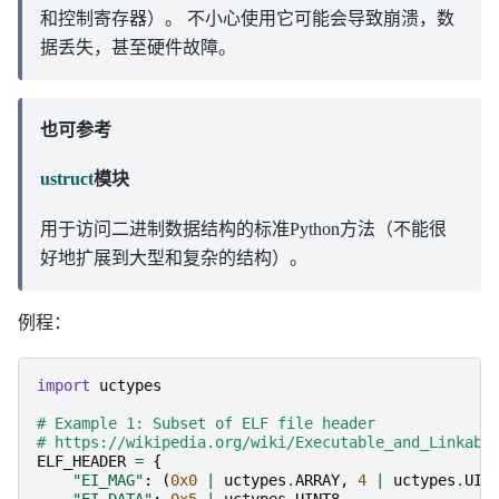
和控制寄存器）。 不小心使用它可能会导致崩溃，数
据丢失，甚至硬件故障。
也可参考
ustruct
模块
用于访问二进制数据结构的标准Python方法（不能很
好地扩展到大型和复杂的结构）。
例程：
import
uctypes
# Example 1: Subset of ELF file header
# https://wikipedia.org/wiki/Executable_and_Linkabl
ELF_HEADER
=
{
"EI_MAG"
:
(
0x0
|
uctypes
.
ARRAY
,
4
|
uctypes
.
UIN