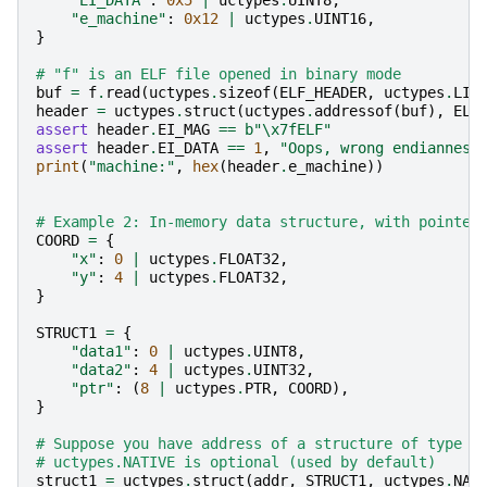
"EI_DATA"
:
0x5
|
uctypes
.
UINT8
,
"e_machine"
:
0x12
|
uctypes
.
UINT16
,
}
# "f" is an ELF file opened in binary mode
buf
=
f
.
read
(
uctypes
.
sizeof
(
ELF_HEADER
,
uctypes
.
LIT
header
=
uctypes
.
struct
(
uctypes
.
addressof
(
buf
),
ELF
assert
header
.
EI_MAG
==
b
"
\x7f
ELF"
assert
header
.
EI_DATA
==
1
,
"Oops, wrong endianness
print
(
"machine:"
,
hex
(
header
.
e_machine
))
# Example 2: In-memory data structure, with pointer
COORD
=
{
"x"
:
0
|
uctypes
.
FLOAT32
,
"y"
:
4
|
uctypes
.
FLOAT32
,
}
STRUCT1
=
{
"data1"
:
0
|
uctypes
.
UINT8
,
"data2"
:
4
|
uctypes
.
UINT32
,
"ptr"
:
(
8
|
uctypes
.
PTR
,
COORD
),
}
# Suppose you have address of a structure of type S
# uctypes.NATIVE is optional (used by default)
struct1
=
uctypes
.
struct
(
addr
,
STRUCT1
,
uctypes
.
NAT