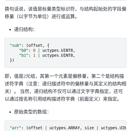
换句话说，该值是标量类型标识符，与结构起始处的字段偏
移量（以字节为单位）进行或运算。
递归结构：
"sub"
:
(
offset
,
{
"b0"
:
0
|
uctypes
.
UINT8
,
"b1"
:
1
|
uctypes
.
UINT8
,
})
即，值是2元组，其第一个元素是偏移量，第二个是结构描
述符字典（注意：递归描述符中的偏移量与其定义的结构相
关）。 当然，递归结构不仅可以通过文字字典指定，还可
以通过按名称引用结构描述符字典（前面定义）来指定。
原始类型的数组：
"arr"
:
(
offset
|
uctypes
.
ARRAY
,
size
|
uctypes
.
UINT