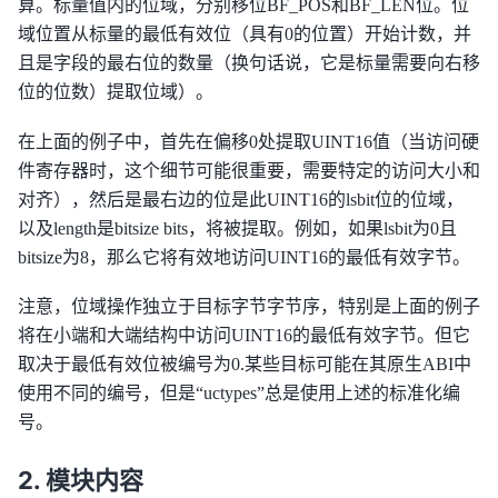
算。标量值内的位域，分别移位BF_POS和BF_LEN位。位
域位置从标量的最低有效位（具有0的位置）开始计数，并
且是字段的最右位的数量（换句话说，它是标量需要向右移
位的位数）提取位域）。
在上面的例子中，首先在偏移0处提取UINT16值（当访问硬
件寄存器时，这个细节可能很重要，需要特定的访问大小和
对齐），然后是最右边的位是此UINT16的lsbit位的位域，
以及length是bitsize bits，将被提取。例如，如果lsbit为0且
bitsize为8，那么它将有效地访问UINT16的最低有效字节。
注意，位域操作独立于目标字节字节序，特别是上面的例子
将在小端和大端结构中访问UINT16的最低有效字节。但它
取决于最低有效位被编号为0.某些目标可能在其原生ABI中
使用不同的编号，但是“uctypes”总是使用上述的标准化编
号。
模块内容