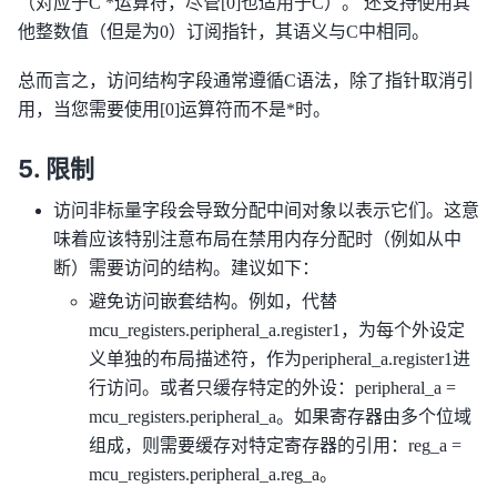
（对应于C *运算符，尽管[0]也适用于C）。 还支持使用其
他整数值（但是为0）订阅指针，其语义与C中相同。
总而言之，访问结构字段通常遵循C语法，除了指针取消引
用，当您需要使用[0]运算符而不是*时。
限制
访问非标量字段会导致分配中间对象以表示它们。这意
味着应该特别注意布局在禁用内存分配时（例如从中
断）需要访问的结构。建议如下：
避免访问嵌套结构。例如，代替
mcu_registers.peripheral_a.register1，为每个外设定
义单独的布局描述符，作为peripheral_a.register1进
行访问。或者只缓存特定的外设：peripheral_a =
mcu_registers.peripheral_a。如果寄存器由多个位域
组成，则需要缓存对特定寄存器的引用：reg_a =
mcu_registers.peripheral_a.reg_a。