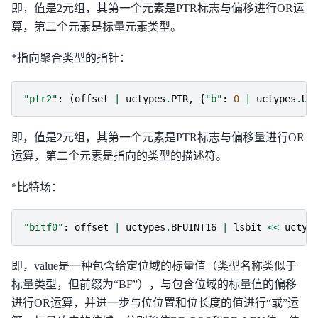
即，值是2元组，其第一个元素是PTR标志与偏移进行OR运
算，第二个元素是标量元素类型。
*指向聚合类型的指针：
"ptr2"
:
(
offset
|
uctypes
.
PTR
,
{
"b"
:
0
|
uctypes
.
UI
即，值是2元组，其第一个元素是PTR标志与偏移量进行OR
运算，第二个元素是指向的类型的描述符。
*比特场：
"bitf0"
:
offset
|
uctypes
.
BFUINT16
|
lsbit
<<
uctyp
即，value是一种包含给定位域的标量值（类型名称类似于
标量类型，但前缀为“BF”），与包含位域的标量值的偏移
进行OR运算，并进一步与位位置和位长度的值进行“或”运