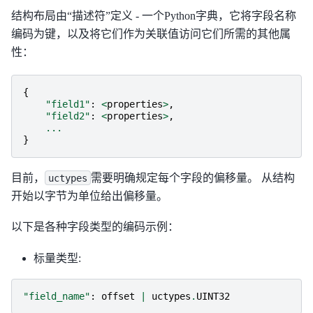
结构布局由“描述符”定义 - 一个Python字典，它将字段名称
编码为键，以及将它们作为关联值访问它们所需的其他属
性：
{
"field1"
:
<
properties
>
,
"field2"
:
<
properties
>
,
...
}
目前，
需要明确规定每个字段的偏移量。 从结构
uctypes
开始以字节为单位给出偏移量。
以下是各种字段类型的编码示例：
标量类型:
"field_name"
:
offset
|
uctypes
.
UINT32