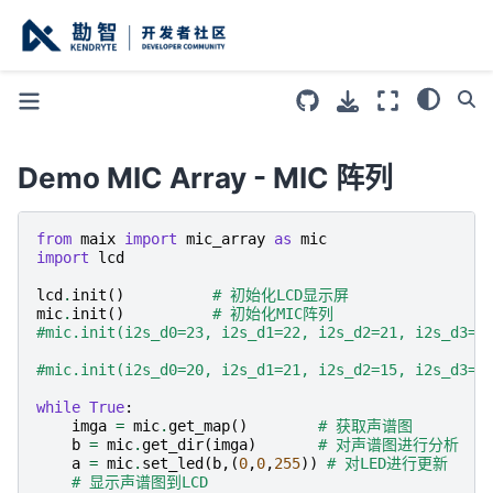
Demo MIC Array - MIC 阵列
from
maix
import
mic_array
as
mic
import
lcd
lcd
.
init
()
# 初始化LCD显示屏
mic
.
init
()
# 初始化MIC阵列
#mic.init(i2s_d0=23, i2s_d1=22, i2s_d2=21, i2s_d3=2
#mic.init(i2s_d0=20, i2s_d1=21, i2s_d2=15, i2s_d3=8
while
True
:
imga
=
mic
.
get_map
()
# 获取声谱图
b
=
mic
.
get_dir
(
imga
)
# 对声谱图进行分析
a
=
mic
.
set_led
(
b
,(
0
,
0
,
255
))
# 对LED进行更新
# 显示声谱图到LCD