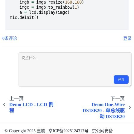
imgb
=
imga
.
resize
(
160
,
160
)
imgc
=
imgb
.
to_rainbow
(
1
)
a
=
lcd
.
display
(
imgc
)
mic
.
deinit
()
0条评论
登录
评论
上一页
下一页
Demo LCD - LCD 例
Demo One-Wire
程
DS18B20 - 单总线驱
动 DS18B20
© Copyright 2025 嘉楠 | 京ICP备2025124317号 | 京公网安备