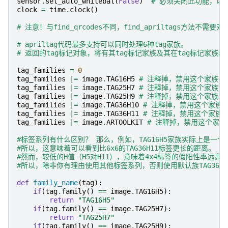
sensor
.
set_auto_whitebal
(
False
)
# 必须关闭此功能，以
clock
=
time
.
clock
()
# 注意！与find_qrcodes不同，find_apriltags方法不需
# apriltag代码最多支持可以同时处理6种tag家族。
# 返回的tag标记对象，将有其tag标记家族及其在tag标记家族内
tag_families
=
0
tag_families
|=
image
.
TAG16H5
# 注释掉，禁用这个家族
tag_families
|=
image
.
TAG25H7
# 注释掉，禁用这个家族
tag_families
|=
image
.
TAG25H9
# 注释掉，禁用这个家族
tag_families
|=
image
.
TAG36H10
# 注释掉，禁用这个家族
tag_families
|=
image
.
TAG36H11
# 注释掉，禁用这个家族 
tag_families
|=
image
.
ARTOOLKIT
# 注释掉，禁用这个家族
#标签系列有什么区别？ 那么，例如，TAG16H5家族实际上是一个4
#所以，这意味着可以看到比6x6的TAG36H11标签更长的距离。 
#然而，较低的H值（H5对H11），意味着4x4标签的假阳性率远高于
#所以，除非你有理由使用其他标签系列，否则使用默认族TAG36H1
def
family_name
(
tag
):
if
(
tag
.
family
()
==
image
.
TAG16H5
):
return
"TAG16H5"
if
(
tag
.
family
()
==
image
.
TAG25H7
):
return
"TAG25H7"
if
(
tag
.
family
()
==
image
.
TAG25H9
):