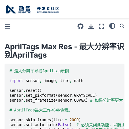
AprilTags Max Res - 最大分辨率识
别AprilTags
# 最大分辨率寻找Apriltag示例
import
sensor
,
image
,
time
,
math
sensor
.
reset
()
sensor
.
set_pixformat
(
sensor
.
GRAYSCALE
)
sensor
.
set_framesize
(
sensor
.
QQVGA
)
# 如果分辨率更大，
# AprilTags最大工作<64K像素。
sensor
.
skip_frames
(
time
=
2000
)
sensor
.
set_auto_gain
(
False
)
# 必须关闭此功能，以防止图