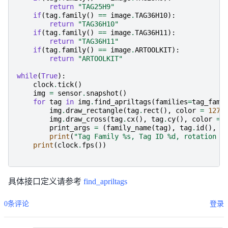
return
"TAG25H9"
if
(
tag
.
family
()
==
image
.
TAG36H10
):
return
"TAG36H10"
if
(
tag
.
family
()
==
image
.
TAG36H11
):
return
"TAG36H11"
if
(
tag
.
family
()
==
image
.
ARTOOLKIT
):
return
"ARTOOLKIT"
while
(
True
):
clock
.
tick
()
img
=
sensor
.
snapshot
()
for
tag
in
img
.
find_apriltags
(
families
=
tag_fami
img
.
draw_rectangle
(
tag
.
rect
(),
color
=
127
)
img
.
draw_cross
(
tag
.
cx
(),
tag
.
cy
(),
color
=
print_args
=
(
family_name
(
tag
),
tag
.
id
(),
(
print
(
"Tag Family 
%s
, Tag ID 
%d
, rotation 
%
print
(
clock
.
fps
())
具体接口定义请参考
find_apriltags
0条评论
登录