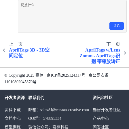
评论
上一页
下一页
AprilTags 3D - 3D空
AprilTags w/Lens
间定位
Zomm - AprilTags识
别 带缩放矫正
© Copyright 2025 嘉楠 | 京ICP备2025124317号 | 京公网安备
11010802045870号.
开发者资源
联系我们
资讯和社区
资料下载
邮箱：salesAI@canaan-creative.com
勘智开发者社区
文档中心
QQ群： 578895334
产品中心
模型训练
微信公众号：嘉楠科技
问答社区