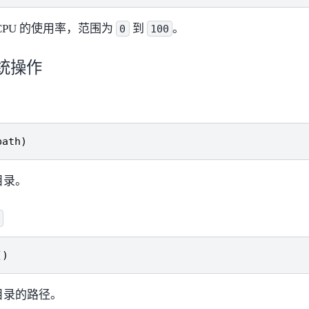
CPU 的使用率，范围为
到
。
0
100
统操作
path
)
目录。
()
目录的路径。