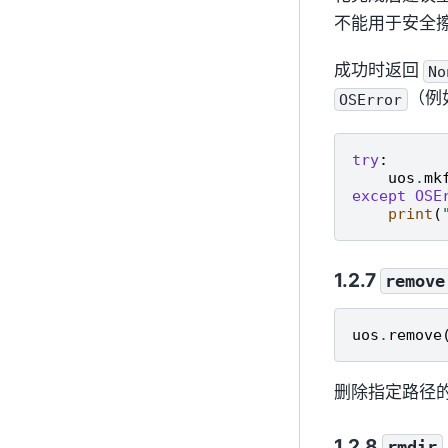
不能用于安全
成功时返回
No
（例
OSError
try
:
uos
.
mk
except
OSE
print
(
remove
uos
.
remove
删除指定路径
rmdir