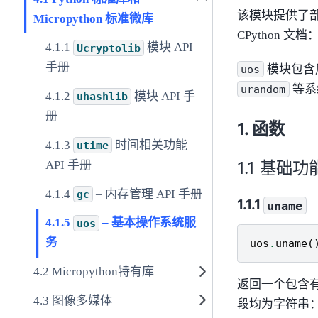
该模块提供了部
Micropython 标准微库
CPython 文档
模块 API
Ucryptolib
手册
模块包含
uos
等系
urandom
模块 API 手
uhashlib
册
函数
时间相关功能
utime
基础功
API 手册
– 内存管理 API 手册
gc
uname
– 基本操作系统服
uos
务
uos
.
uname
(
Micropython特有库
返回一个包含
图像多媒体
段均为字符串