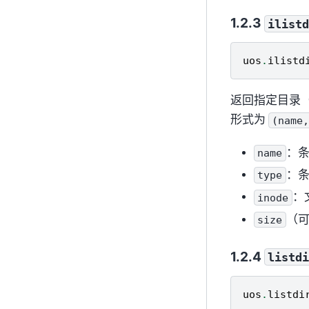
ilist
uos
.
ilistd
返回指定目录
形式为
(name
：
name
：
type
：
inode
（
size
listd
uos
.
listdi