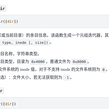
dir
ir
([
dir
])
（或当前目录）的条目信息。该函数生成一个元组迭代器，其
。
,
type,
inode
[,
size])
条目名称，字符串类型。
条目类型，目录为
，普通文件为
。
0x4000
0x8000
文件系统的 inode 值，对于不支持 inode 的文件系统则为
0
可选）：文件大小，若无法获取则为
。
-1
ir
r
([
dir
])