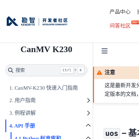
产品中心
HO
问答社区
CanMV K230
搜索
+
Ctrl
K
注意
这是最新开发
CanMV-K230 快速入门指南
定版本的文档
用户指南
例程讲解
API 手册
– 
uos
Python 标准库和