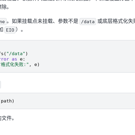
擦除。
。如果挂载点未挂载、参数不是
或底层格式化失
ne
/data
如
）。
EIO
fs
(
"/data"
)
rror
as
e
:
"格式化失败:"
,
e
)
(
path
)
的文件。