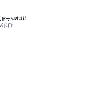
将信号从时域转
告诉我们：