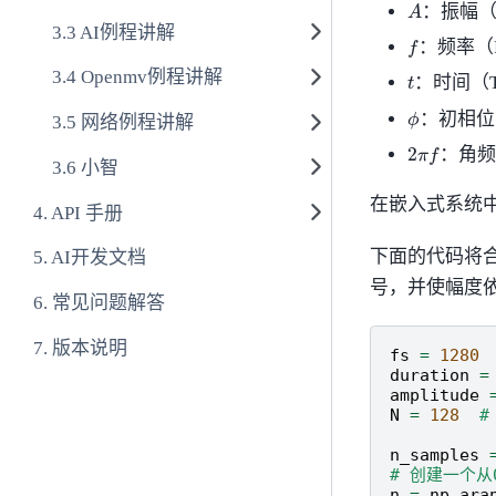
A
：振幅（
AI例程讲解
f
：频率（F
t
Openmv例程讲解
：时间（T
ϕ
：初相位
网络例程讲解
2
π
f
：角频率
小智
在嵌入式系统
API 手册
下面的代码将合成一
AI开发文档
号，并使幅度
常见问题解答
版本说明
fs
=
1280
duration
=
amplitude
N
=
128
#
n_samples
# 创建一个从0
n
=
np
.
ara