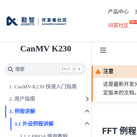
产品中心
HO
问答社区
CanMV K230
搜索
+
Ctrl
K
注意
这是最新开发
CanMV-K230 快速入门指南
定版本的文档
用户指南
例程讲解
外设例程讲解
FFT 例程
FPIOA 使用教程