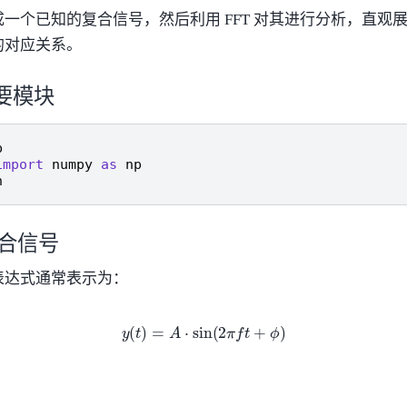
一个已知的复合信号，然后利用 FFT 对其进行分析，直观
的对应关系。
要模块
b
import
numpy
as
np
h
合信号
表达式通常表示为：
y
(
t
)
=
A
⋅
sin
(
2
π
f
t
+
ϕ
)
：