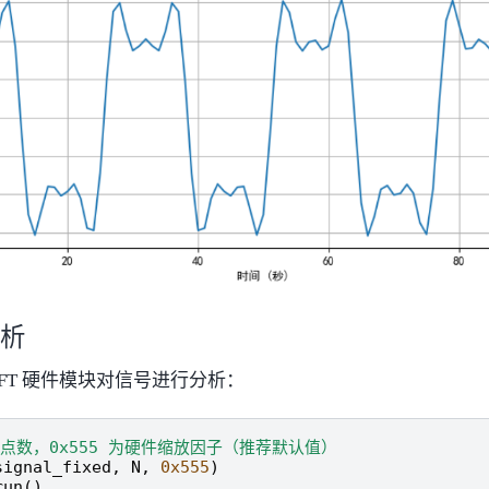
分析
的 FFT 硬件模块对信号进行分析：
FT 点数，0x555 为硬件缩放因子（推荐默认值）
signal_fixed
,
N
,
0x555
)
run
()