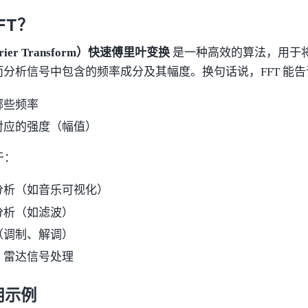
FT？
ourier Transform）快速傅里叶变换
是一种高效的算法，用于
分析信号中包含的频率成分及其幅度。换句话说，FFT 能
哪些频率
对应的强度（幅值）
于：
分析（如音乐可视化）
分析（如滤波）
（调制、解调）
、雷达信号处理
使用示例