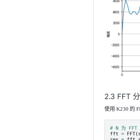
FFT 
使用 K230 
# N 为 F
fft
=
FFT
(
res
=
fft
.