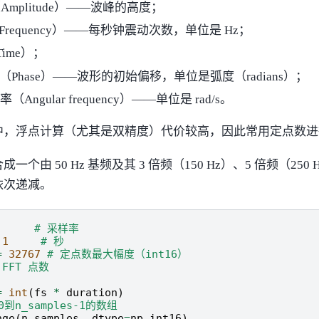
Amplitude）——波峰的高度；
requency）——每秒钟震动次数，单位是 Hz；
ime）；
（Phase）——波形的初始偏移，单位是弧度（radians）；
（Angular frequency）——单位是 rad/s。
中，浮点计算（尤其是双精度）代价较高，因此常用定点数进
个由 50 Hz 基频及其 3 倍频（150 Hz）、5 倍频（250
依次递减。
# 采样率
1
# 秒
=
32767
# 定点数最大幅度（int16）
 FFT 点数
=
int
(
fs
*
duration
)
到n_samples-1的数组
nge
(
n_samples
,
dtype
=
np
.
int16
)