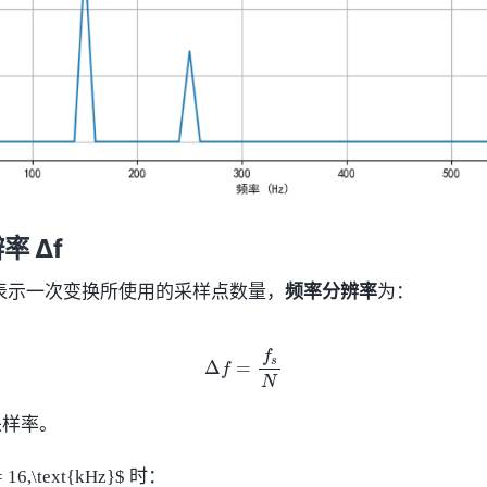
率 Δf
N$ 表示一次变换所使用的采样点数量，
频率分辨率
为：
Δ
f
=
f
s
N
为采样率。
16,\text{kHz}$ 时：