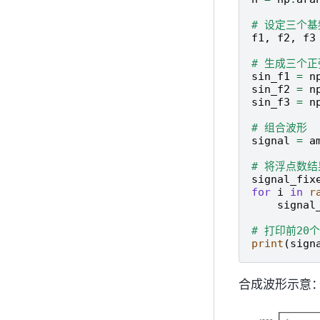
# 设定三个基
f1
,
f2
,
f3
# 生成三个正
sin_f1
=
n
sin_f2
=
n
sin_f3
=
n
# 组合波形
signal
=
a
# 将浮点数结
signal_fix
for
i
in
r
signal
# 打印前20
print
(
sign
合成波形示意