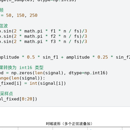
频
=
50
,
150
,
250
弦波
p
.
sin
(
2
*
math
.
pi
*
f1
*
n
/
fs
)
/
3
p
.
sin
(
2
*
math
.
pi
*
f2
*
n
/
fs
)
/
3
p
.
sin
(
2
*
math
.
pi
*
f3
*
n
/
fs
)
/
3
mplitude
*
0.5
*
sin_f1
+
amplitude
*
0.25
*
sin_f
果转换为 int16 类型
ed
=
np
.
zeros
(
len
(
signal
),
dtype
=
np
.
int16
)
ange
(
len
(
signal
)):
_fixed
[
i
]
=
int
(
signal
[
i
])
个采样点
al_fixed
[
0
:
20
])
：