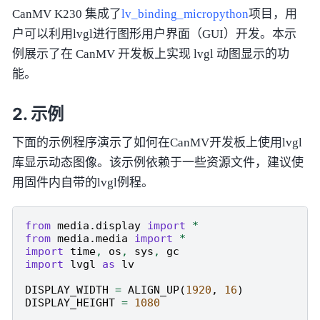
CanMV K230 集成了
lv_binding_micropython
项目，用
户可以利用lvgl进行图形用户界面（GUI）开发。本示
例展示了在 CanMV 开发板上实现 lvgl 动图显示的功
能。
示例
下面的示例程序演示了如何在CanMV开发板上使用lvgl
库显示动态图像。该示例依赖于一些资源文件，建议使
用固件内自带的lvgl例程。
from
media.display
import
*
from
media.media
import
*
import
time
,
os
,
sys
,
gc
import
lvgl
as
lv
DISPLAY_WIDTH
=
ALIGN_UP
(
1920
,
16
)
DISPLAY_HEIGHT
=
1080