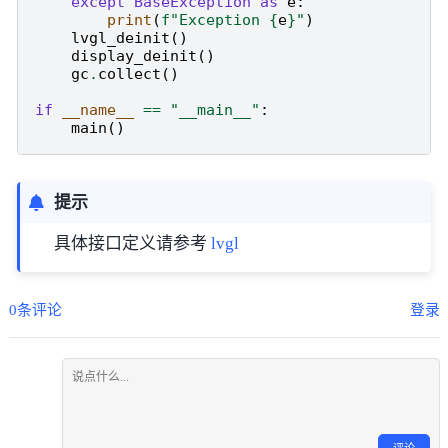
except
BaseException
as
e
:
print
(
f
"Exception 
{
e
}
"
)
lvgl_deinit
()
display_deinit
()
gc
.
collect
()
if
__name__
==
"__main__"
:
main
()
提示
具体接口定义请参考
lvgl
0条评论
登录
评论