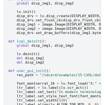
global
disp_img1
,
disp_img2
lv
.
init
()
disp_drv
=
lv
.
disp_create
(
DISPLAY_WIDTH
,
disp_drv
.
set_flush_cb
(
disp_drv_flush_cb
)
disp_img1
=
image
.
Image
(
DISPLAY_WIDTH
,
DI
disp_img2
=
image
.
Image
(
DISPLAY_WIDTH
,
DI
disp_drv
.
set_draw_buffers
(
disp_img1
.
bytea
def
lvgl_deinit
():
global
disp_img1
,
disp_img2
lv
.
deinit
()
del
disp_img1
del
disp_img2
def
user_gui_init
():
res_path
=
"/sdcard/examples/15-LVGL/data
font_montserrat_16
=
lv
.
font_load
(
"A:"
+
ltr_label
=
lv
.
label
(
lv
.
scr_act
())
ltr_label
.
set_text
(
"In modern terminology
ltr_label
.
set_style_text_font
(
font_montse
ltr_label
.
set_width
(
310
)
ltr_label
.
align
(
lv
.
ALIGN
.
TOP_MID
,
0
,
0
)