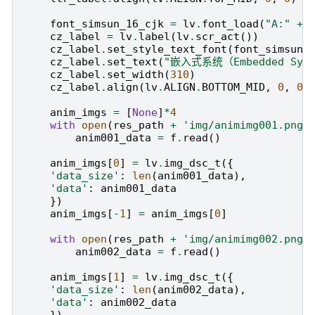
font_simsun_16_cjk
=
lv
.
font_load
(
"A:"
+
cz_label
=
lv
.
label
(
lv
.
scr_act
())
cz_label
.
set_style_text_font
(
font_simsun_
cz_label
.
set_text
(
"嵌入式系统（Embedded Sys
cz_label
.
set_width
(
310
)
cz_label
.
align
(
lv
.
ALIGN
.
BOTTOM_MID
,
0
,
0
)
anim_imgs
=
[
None
]
*
4
with
open
(
res_path
+
'img/animimg001.png'
anim001_data
=
f
.
read
()
anim_imgs
[
0
]
=
lv
.
img_dsc_t
({
'data_size'
:
len
(
anim001_data
),
'data'
:
anim001_data
})
anim_imgs
[
-
1
]
=
anim_imgs
[
0
]
with
open
(
res_path
+
'img/animimg002.png'
anim002_data
=
f
.
read
()
anim_imgs
[
1
]
=
lv
.
img_dsc_t
({
'data_size'
:
len
(
anim002_data
),
'data'
:
anim002_data