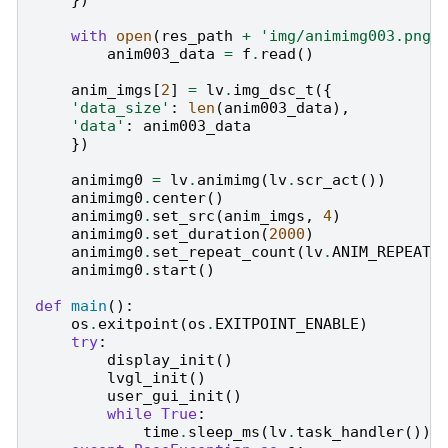
})
with
open
(
res_path
+
'img/animimg003.png'
anim003_data
=
f
.
read
()
anim_imgs
[
2
]
=
lv
.
img_dsc_t
({
'data_size'
:
len
(
anim003_data
),
'data'
:
anim003_data
})
animimg0
=
lv
.
animimg
(
lv
.
scr_act
())
animimg0
.
center
()
animimg0
.
set_src
(
anim_imgs
,
4
)
animimg0
.
set_duration
(
2000
)
animimg0
.
set_repeat_count
(
lv
.
ANIM_REPEAT_
animimg0
.
start
()
def
main
():
os
.
exitpoint
(
os
.
EXITPOINT_ENABLE
)
try
:
display_init
()
lvgl_init
()
user_gui_init
()
while
True
:
time
.
sleep_ms
(
lv
.
task_handler
())