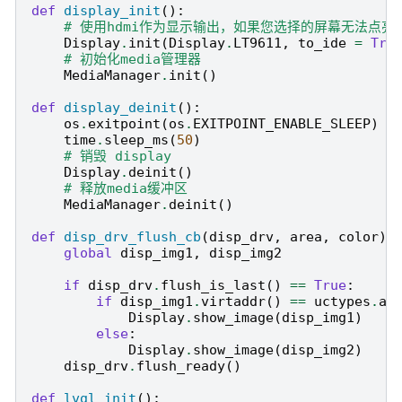
def
display_init
():
# 使用hdmi作为显示输出，如果您选择的屏幕无法点亮，请参考A
Display
.
init
(
Display
.
LT9611
,
to_ide
=
Tru
# 初始化media管理器
MediaManager
.
init
()
def
display_deinit
():
os
.
exitpoint
(
os
.
EXITPOINT_ENABLE_SLEEP
)
time
.
sleep_ms
(
50
)
# 销毁 display
Display
.
deinit
()
# 释放media缓冲区
MediaManager
.
deinit
()
def
disp_drv_flush_cb
(
disp_drv
,
area
,
color
):
global
disp_img1
,
disp_img2
if
disp_drv
.
flush_is_last
()
==
True
:
if
disp_img1
.
virtaddr
()
==
uctypes
.
ad
Display
.
show_image
(
disp_img1
)
else
:
Display
.
show_image
(
disp_img2
)
disp_drv
.
flush_ready
()
def
lvgl_init
():