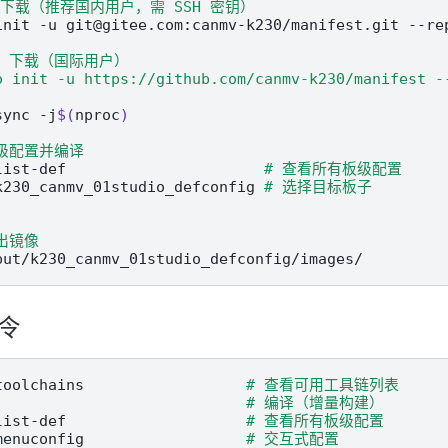
ee 下载（推荐国内用户，需 SSH 密钥）
init
-u
git@gitee.com:canmv-k230/manifest.git
--re
ub 下载（国际用户）
o init -u https://github.com/canmv-k230/manifest -
sync
-j
$(
nproc
)
板级配置并编译
list-def
# 查看所有板级配置
k230_canmv_01studio_defconfig
# 选择目标板子
输出镜像
令
toolchains
# 查看可用工具链列表
# 编译（增量构建）
list-def
# 查看所有板级配置
menuconfig
# 交互式配置