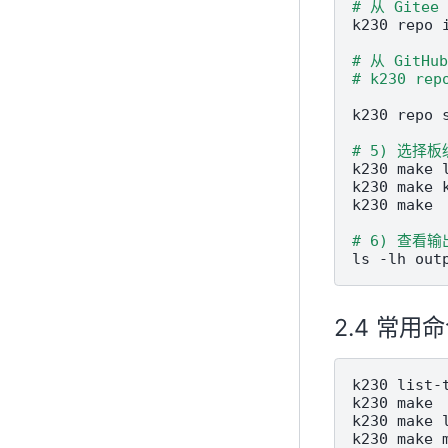
# 从 Git
k230
repo
# 从 GitH
# k230 rep
k230
repo
# 5) 选择
k230
make
k230
make
k230
make

# 6) 查看
ls
-lh
常用命
k230
list-
k230
make
k230
make
k230
make