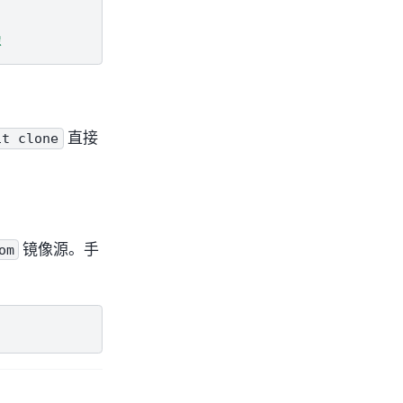
像
直接
it
clone
镜像源。手
om