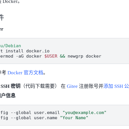
Docker。
件
er
tu/Debian
pt
install
docker.io

sermod
-aG
docker
$USER
&&
newgrp
参考
Docker 官方文档
。
e SSH 密钥
（代码下载需要） 在
Gitee
注册账号并
添加 SSH 
 用户信息
nfig
--global
user.email
"you@example.com"
nfig
--global
user.name
"Your Name"