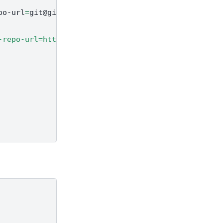
po-url
=
git@gitee.com:canmv-k230/git-repo.git

-repo-url=https://github.com/canmv-k230/git-repo.g