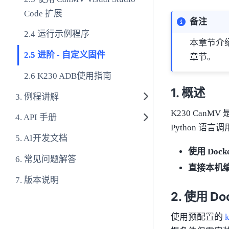
Code 扩展
备注
运行示例程序
本章节介绍
进阶 - 自定义固件
章节。
K230 ADB使用指南
概述
例程讲解
K230 CanMV
API 手册
Python 
AI开发文档
使用 Dock
常见问题解答
直接本机
版本说明
使用 Do
使用预配置的
k