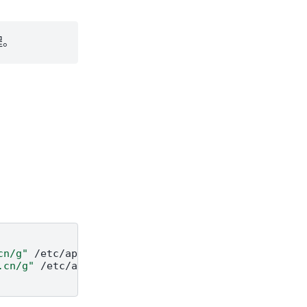
程。
cn/g"
/etc/apt/sources.list

.cn/g"
/etc/apt/sources.list
