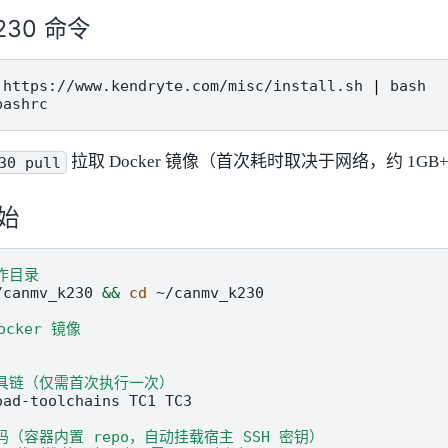
230 命令
https://www.kendryte.com/misc/install.sh
|
拉取 Docker 镜像（首次耗时取决于网络，约 1GB
30
pull
始
工作目录
/canmv_k230
&&
cd
~/canmv_k230

ocker 镜像
工具链（仅需首次执行一次）
oad-toolchains
TC1
TC3

代码（容器内置 repo，自动挂载宿主 SSH 密钥）