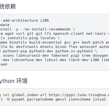
统依赖
--add-architecture
i386

pdate

nstall
-y
--no-install-recommends
\
im
wget
curl
git
git-lfs
openssh-client
net-tools
ils
inetutils-ping
locales
\
make
binutils
build-essential
gcc
g++
bash
patch
p
file
bc
dosfstools
mtools
bison
flex
autoconf
auto
3
python3-pip
python3-dev
python-is-python3
\
1
scons
libncurses5-dev
fakeroot
pigz
tree
doxygen
l-dev
libconfuse-dev
libssl-dev
libc6-dev-i386
lib
ython 环境
g
set
global.index-url
https://pypi.tuna.tsinghua.e
ll
-U
pyyaml
pycryptodome
gmssl
jsonschema