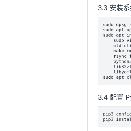
安装系
sudo
dpkg
sudo
apt
u
sudo
apt
i
sudo
v
mtd-ut
make
c
rsync
python
lib32z
libyam
sudo
apt
配置 P
pip3
confi
pip3
insta