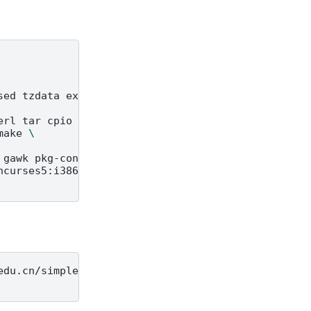
sed
tzdata
expect
\
erl
tar
cpio
unzip
\
make
\
gawk
pkg-config
\
ncurses5:i386

du.cn/simple
