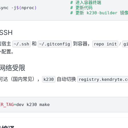
# 进入容器终端
sync
-j
$(
nproc
)
# 更新代码
# 更新 k230-builder 镜
 SSH
载宿主
和
到容器，
/
~/.ssh
~/.gitconfig
repo
init
g
外配置。
网络受限
o 不可达（国内常见），
自动切换
k230
registry.kendryte.c
ER_TAG
=
dev
k230