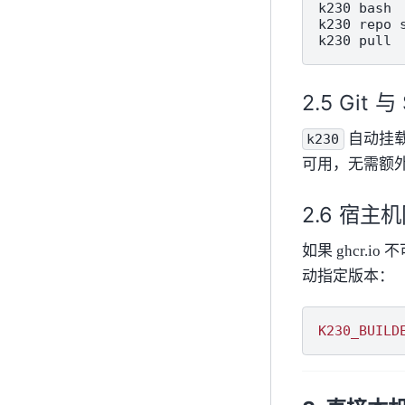
k230
bash
k230
repo
k230
pull
Git 与
自动挂
k230
可用，无需额
宿主机
如果 ghcr.i
动指定版本：
K230_BUILD