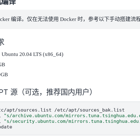
机编译
ocker 编译。仅在无法使用 Docker 时，参考以下手动搭建流
求
Ubuntu 20.04 LTS (x86_64)
GB
0GB
APT 源（可选，推荐国内用户）
tc/apt/sources.list
/etc/apt/sources_bak.list

i
"s/archive.ubuntu.com/mirrors.tuna.tsinghua.edu.
i
"s/security.ubuntu.com/mirrors.tuna.tsinghua.edu