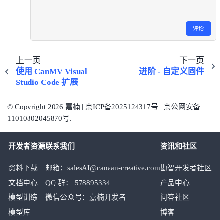
评论
上一页
下一页
使用 CanMV Visual
进阶 - 自定义固件
Studio Code 扩展
© Copyright 2026 嘉楠 | 京ICP备2025124317号 | 京公网安备
11010802045870号.
开发者资源
联系我们
资讯和社区
资料下载
邮箱：salesAI@canaan-creative.com
勘智开发者社区
文档中心
QQ 群： 578895334
产品中心
模型训练
微信公众号：嘉楠开发者
问答社区
模型库
博客