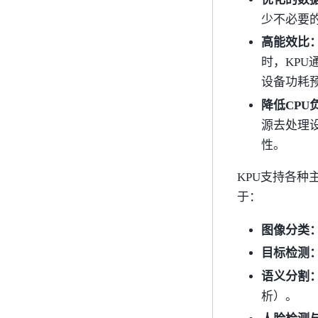
少不必要
高能效比
时，KPU
设备功耗
降低CPU
源去处理
性。
KPU支持各种
于：
图像分类
目标检测
语义分割
析）。