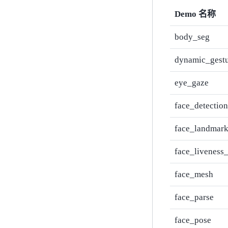
Demo 名称
body_seg
dynamic_gest
eye_gaze
face_detection
face_landmar
face_liveness
face_mesh
face_parse
face_pose