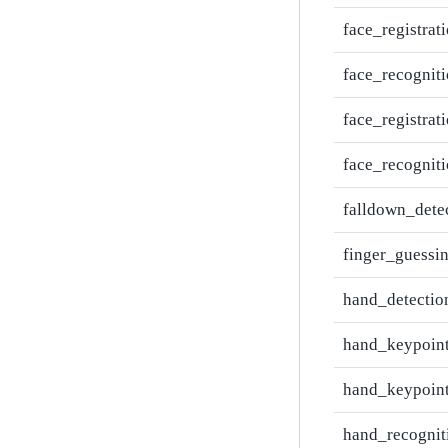
face_registrat
face_recognit
face_registrati
face_recogniti
falldown_dete
finger_guessi
hand_detectio
hand_keypoint
hand_keypoint
hand_recognit