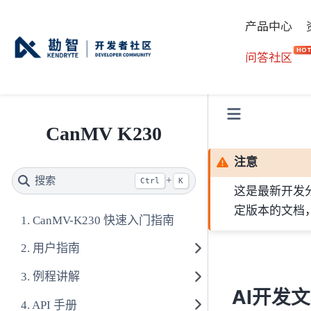
产品中心
HO
问答社区
CanMV K230
注意
搜索
+
Ctrl
K
这是最新开发
定版本的文档
CanMV-K230 快速入门指南
用户指南
例程讲解
AI开发
API 手册