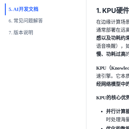
KPU硬
AI开发文档
常见问题解答
在边缘计算场
通常部署在远
版本说明
感以及功耗约
语音唤醒），
慢、功耗过高
KPU（Knowledg
速引擎。它本
经网络模型中
KPU的核心优
并行计算
时处理海
优化的数