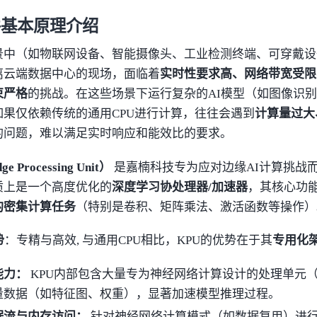
件基本原理介绍
景中（如物联网设备、智能摄像头、工业检测终端、可穿戴设
离云端数据中心的现场，面临着
实时性要求高、网络带宽受限
束严格
的挑战。在这些场景下运行复杂的AI模型（如图像识
如果仅依赖传统的通用CPU进行计算，往往会遇到
计算量过大
的问题，难以满足实时响应和能效比的要求。
e Processing Unit）
是嘉楠科技专为应对边缘AI计算挑战
质上是一个高度优化的
深度学习协处理器/加速器
，其核心功
的密集计算任务
（特别是卷积、矩阵乘法、激活函数等操作）
势
：专精与高效, 与通用CPU相比，KPU的优势在于其
专用化
能力：
KPU内部包含大量专为神经网络计算设计的处理单元（
量数据（如特征图、权重），显著加速模型推理过程。
据流与内存访问：
针对神经网络计算模式（如数据复用）进