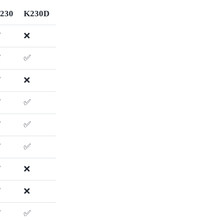
230
K230D
✅
❌
✅
✅
✅
❌
✅
✅
✅
✅
✅
✅
✅
❌
✅
❌
✅
✅